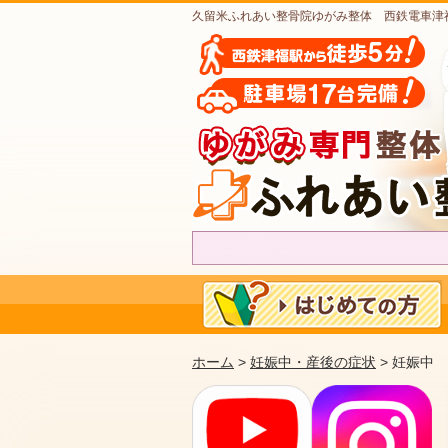
久留米ふれあい整骨院ゆがみ整体 西鉄電車津
ホーム
>
妊娠中・産後の症状
> 妊娠中