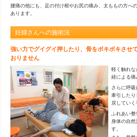
腰痛の他にも、足の付け根やお尻の痛み、太ももの方へ
あります。
妊婦さんへの施術法
強い力でグイグイ押したり、骨をボキボキさせ
おりません
軽く触れな
経による痛
さらに呼吸
牽引したり
戻していく
ふれあい整
身体の自然
す。