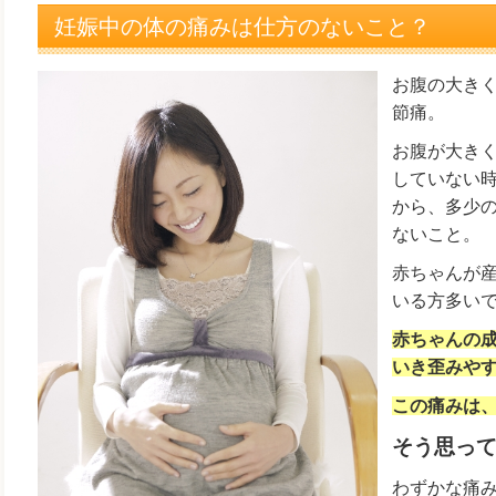
妊娠中の体の痛みは仕方のないこと？
お腹の大き
節痛。
お腹が大き
していない
から、多少
ないこと。
赤ちゃんが
いる方多い
赤ちゃんの
いき歪みや
この痛みは
そう思っ
わずかな痛