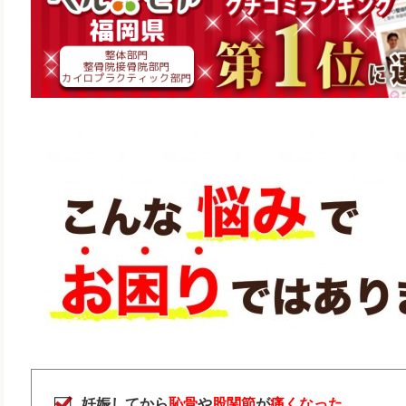
妊娠してから
恥骨
や
股関節
が
痛くなった。