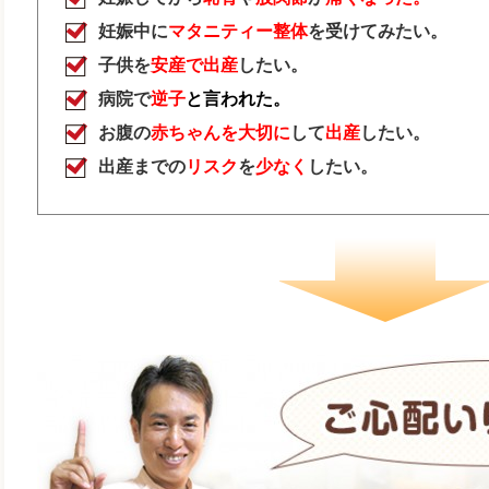
妊娠中に
マタニティー整体
を受けてみたい。
子供を
安産で出産
したい。
病院で
逆子
と言われた。
お腹の
赤ちゃんを大切に
して
出産
したい。
出産までの
リスク
を
少なく
したい。