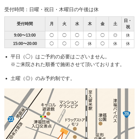
受付時間：日曜・祝日・木曜日の午後は休
日・
受付時間
月
火
水
木
金
土
祝
9:00〜13:00
◯
◯
◯
◯
◯
◎
休
15:00〜20:00
◯
◯
◯
休
◯
休
休
平日（◯）はご予約の必要はございません。
※ご来院された順番で施術させて頂いております。
土曜（◎）のみ予約制です。