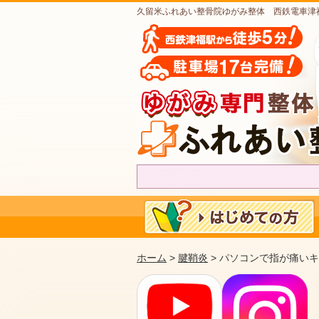
久留米ふれあい整骨院ゆがみ整体 西鉄電車津
ホーム
>
腱鞘炎
> パソコンで指が痛い