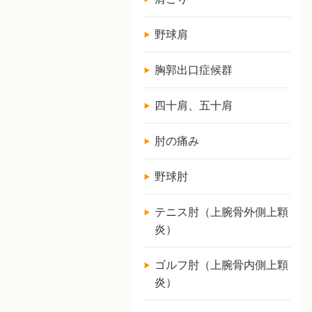
野球肩
胸郭出口症候群
四十肩、五十肩
肘の痛み
野球肘
テニス肘（上腕骨外側上顆
炎）
ゴルフ肘（上腕骨内側上顆
炎）