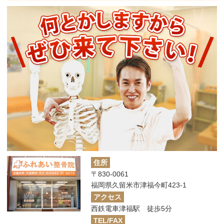
住所
〒830-0061
福岡県久留米市津福今町423-1
アクセス
西鉄電車津福駅 徒歩5分
TEL/FAX