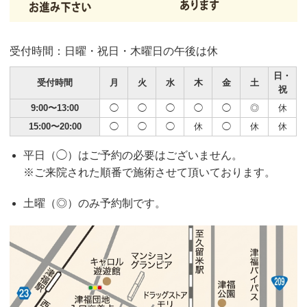
受付時間：日曜・祝日・木曜日の午後は休
日・
受付時間
月
火
水
木
金
土
祝
9:00〜13:00
◯
◯
◯
◯
◯
◎
休
15:00〜20:00
◯
◯
◯
休
◯
休
休
平日（◯）はご予約の必要はございません。
※ご来院された順番で施術させて頂いております。
土曜（◎）のみ予約制です。