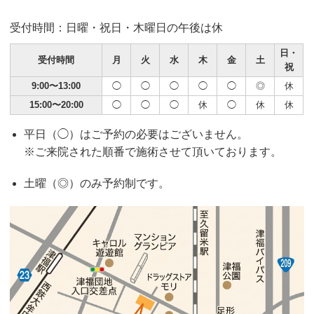
受付時間：日曜・祝日・木曜日の午後は休
日・
受付時間
月
火
水
木
金
土
祝
9:00〜13:00
◯
◯
◯
◯
◯
◎
休
15:00〜20:00
◯
◯
◯
休
◯
休
休
平日（◯）はご予約の必要はございません。
※ご来院された順番で施術させて頂いております。
土曜（◎）のみ予約制です。