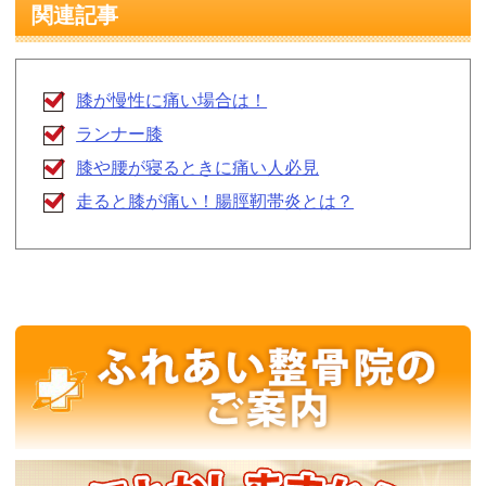
関連記事
膝が慢性に痛い場合は！
ランナー膝
膝や腰が寝るときに痛い人必見
走ると膝が痛い！腸脛靭帯炎とは？