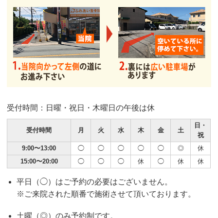
受付時間：日曜・祝日・木曜日の午後は休
日・
受付時間
月
火
水
木
金
土
祝
9:00〜13:00
◯
◯
◯
◯
◯
◎
休
15:00〜20:00
◯
◯
◯
休
◯
休
休
平日（◯）はご予約の必要はございません。
※ご来院された順番で施術させて頂いております。
土曜（◎）のみ予約制です。