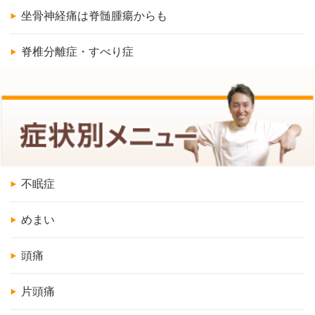
坐骨神経痛は脊髄腫瘍からも
脊椎分離症・すべり症
不眠症
めまい
頭痛
片頭痛