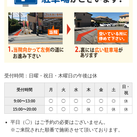
受付時間：日曜・祝日・木曜日の午後は休
日・
受付時間
月
火
水
木
金
土
祝
9:00〜13:00
◯
◯
◯
◯
◯
◎
休
15:00〜20:00
◯
◯
◯
休
◯
休
休
平日（◯）はご予約の必要はございません。
※ご来院された順番で施術させて頂いております。