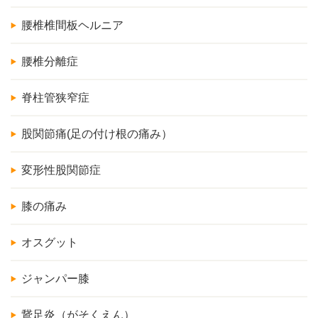
腰椎椎間板ヘルニア
腰椎分離症
脊柱管狭窄症
股関節痛(足の付け根の痛み）
変形性股関節症
膝の痛み
オスグット
ジャンパー膝
鵞足炎（がそくえん）