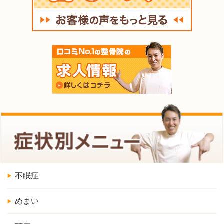
不眠症
めまい