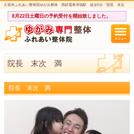
久留米ふれあい整骨院ゆがみ整体 西鉄電車津福駅 徒歩5分「院長 末次
満」のページです。
8月22日土曜日の予約受付を開始致しました。
院長 末次 満
院長 末次 満