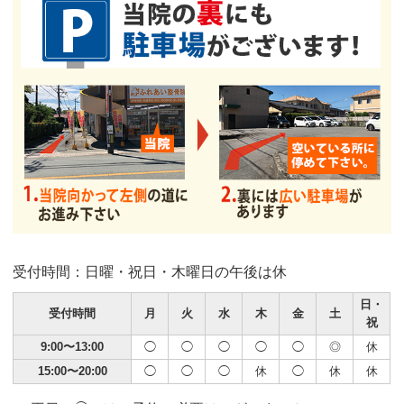
受付時間：日曜・祝日・木曜日の午後は休
日・
受付時間
月
火
水
木
金
土
祝
9:00〜13:00
◯
◯
◯
◯
◯
◎
休
15:00〜20:00
◯
◯
◯
休
◯
休
休