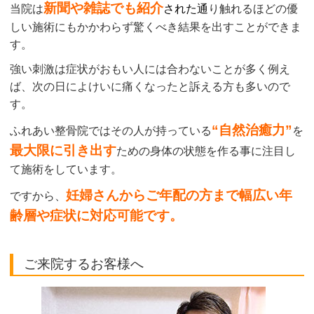
新聞や雑誌でも紹介
当院は
された
通
り触れるほどの優
しい施術にもかかわらず驚くべき結果を出すことができま
す。
強い刺激は症状がおもい人には合わないことが多く例え
ば、次の日によけいに痛くなったと訴える方も多いので
す。
“自然治癒力”
ふれあい整骨院ではその人が持っている
を
最大限に引き出す
ための身体の状態を作る事に注目し
て施術をしています。
妊婦さんからご年配の方まで幅広い年
ですから、
齢層や症状に対応可能です。
ご来院するお客様へ